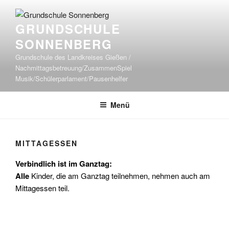
Zum
Inhalt
GRUNDSCHULE
springen
SONNENBERG
Grundschule des Landkreises Gießen /
Nachmittagsbetreuung/ZusammenSpiel
Musik/Schülerparlament/Pausenhelfer
Menü
MITTAGESSEN
Verbindlich ist im Ganztag:
Alle
Kinder, die am Ganztag teilnehmen, nehmen auch am
Mittagessen teil.