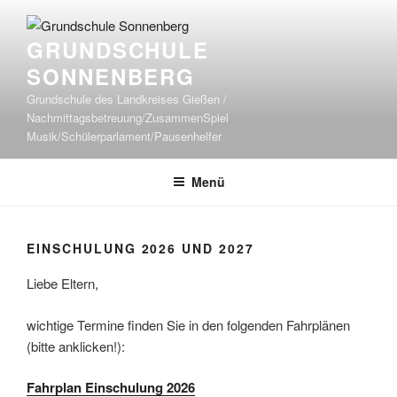
Zum
Inhalt
GRUNDSCHULE
springen
SONNENBERG
Grundschule des Landkreises Gießen /
Nachmittagsbetreuung/ZusammenSpiel
Musik/Schülerparlament/Pausenhelfer
Menü
EINSCHULUNG 2026 UND 2027
Liebe Eltern,
wichtige Termine finden Sie in den folgenden Fahrplänen
(bitte anklicken!):
Fahrplan Einschulung 2026