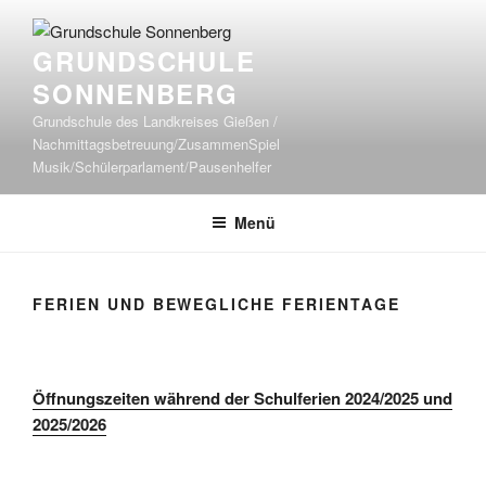
Zum
Inhalt
GRUNDSCHULE
springen
SONNENBERG
Grundschule des Landkreises Gießen /
Nachmittagsbetreuung/ZusammenSpiel
Musik/Schülerparlament/Pausenhelfer
Menü
FERIEN UND BEWEGLICHE FERIENTAGE
Öffnungszeiten während der Schulferien 2024/2025 und
2025/2026