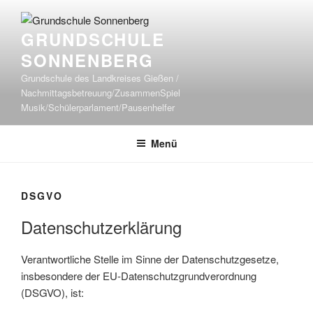
Zum
Inhalt
GRUNDSCHULE
springen
SONNENBERG
Grundschule des Landkreises Gießen /
Nachmittagsbetreuung/ZusammenSpiel
Musik/Schülerparlament/Pausenhelfer
Menü
DSGVO
Datenschutzerklärung
Verantwortliche Stelle im Sinne der Datenschutzgesetze,
insbesondere der EU-Datenschutzgrundverordnung
(DSGVO), ist: