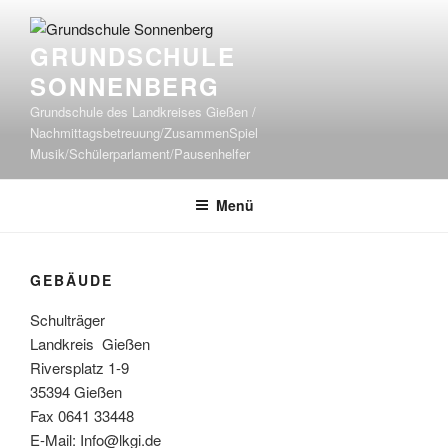
Zum
Inhalt
GRUNDSCHULE
springen
SONNENBERG
Grundschule des Landkreises Gießen /
Nachmittagsbetreuung/ZusammenSpiel
Musik/Schülerparlament/Pausenhelfer
Menü
GEBÄUDE
Schulträger
Landkreis Gießen
Riversplatz 1-9
35394 Gießen
Fax 0641 33448
E-Mail: Info@lkgi.de